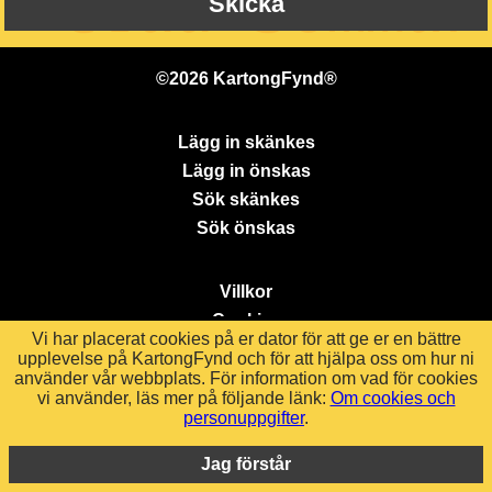
©2026 KartongFynd®
Lägg in skänkes
Lägg in önskas
Sök skänkes
Sök önskas
Villkor
Cookies
Vi har placerat cookies på er dator för att ge er en bättre
upplevelse på KartongFynd och för att hjälpa oss om hur ni
använder vår webbplats. För information om vad för cookies
FAQ
vi använder, läs mer på följande länk:
Om cookies och
Kontakt
personuppgifter
.
KartongFynd
Jag förstår