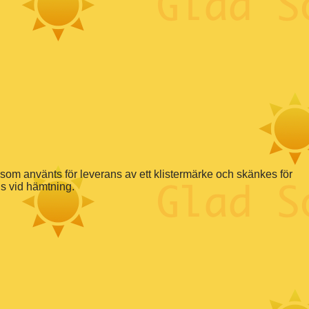
om använts för leverans av ett klistermärke och skänkes för
ls vid hämtning.